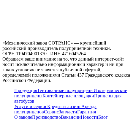
«Механический завод СОТРАНС» — крупнейший
российский производитель полуприцепной техники.
ОГРН 1194704001370 ИНН 4716045264
Обращаем ваше внимание на то, что данный интернет-сайт
носит исключительно информационный характер и ни при
каких условиях не является публичной офертой,
определяемой положениями Статьи 437 Гражданского кодекса
Российской Федерации.
Продукция
Тентованные полуприцепы
Изотермические
полуприцепы
Контейнерные площадки
Прицепы для
автобусов
Услуги и сервис
Кредит и лизинг
Аренда
полуприцепов
Сервис
Запчасти
Гарантия
О заводе
Производство
Вакансии
Новости
Блог