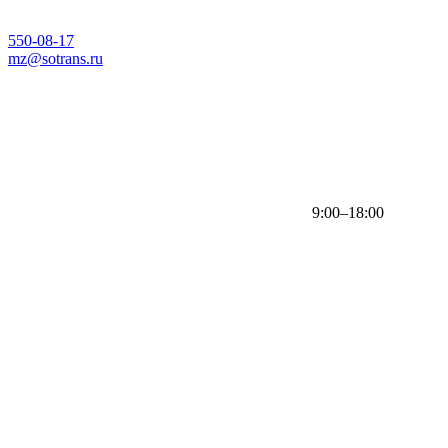
550-08-17
mz@sotrans.ru
9:00–18:00