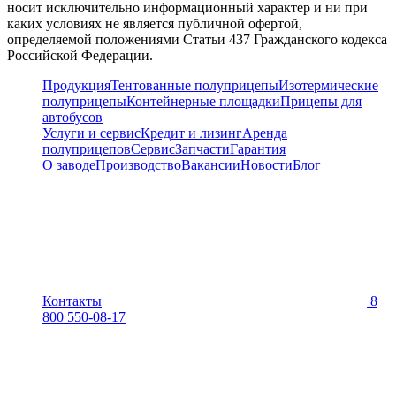
носит исключительно информационный характер и ни при
каких условиях не является публичной офертой,
определяемой положениями Статьи 437 Гражданского кодекса
Российской Федерации.
Продукция
Тентованные полуприцепы
Изотермические
полуприцепы
Контейнерные площадки
Прицепы для
автобусов
Услуги и сервис
Кредит и лизинг
Аренда
полуприцепов
Сервис
Запчасти
Гарантия
О заводе
Производство
Вакансии
Новости
Блог
Контакты
8
800 550-08-17