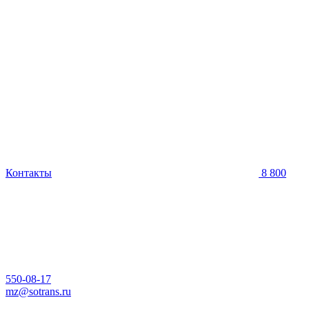
Контакты
8 800
550-08-17
mz@sotrans.ru