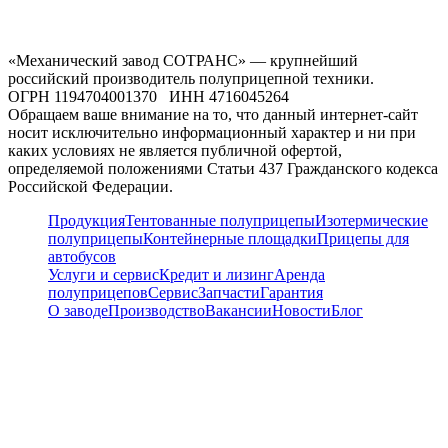
«Механический завод СОТРАНС» — крупнейший
российский производитель полуприцепной техники.
ОГРН 1194704001370 ИНН 4716045264
Обращаем ваше внимание на то, что данный интернет-сайт
носит исключительно информационный характер и ни при
каких условиях не является публичной офертой,
определяемой положениями Статьи 437 Гражданского кодекса
Российской Федерации.
Продукция
Тентованные полуприцепы
Изотермические
полуприцепы
Контейнерные площадки
Прицепы для
автобусов
Услуги и сервис
Кредит и лизинг
Аренда
полуприцепов
Сервис
Запчасти
Гарантия
О заводе
Производство
Вакансии
Новости
Блог