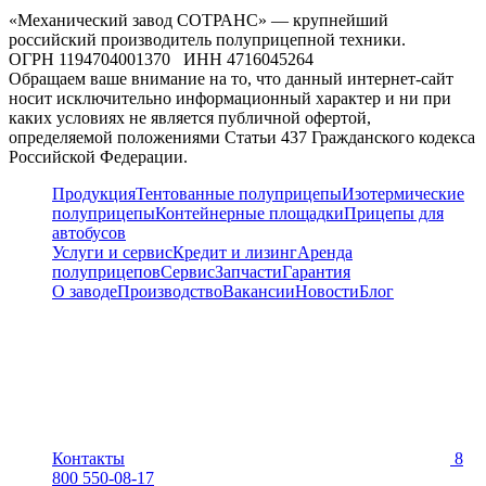
«Механический завод СОТРАНС» — крупнейший
российский производитель полуприцепной техники.
ОГРН 1194704001370 ИНН 4716045264
Обращаем ваше внимание на то, что данный интернет-сайт
носит исключительно информационный характер и ни при
каких условиях не является публичной офертой,
определяемой положениями Статьи 437 Гражданского кодекса
Российской Федерации.
Продукция
Тентованные полуприцепы
Изотермические
полуприцепы
Контейнерные площадки
Прицепы для
автобусов
Услуги и сервис
Кредит и лизинг
Аренда
полуприцепов
Сервис
Запчасти
Гарантия
О заводе
Производство
Вакансии
Новости
Блог
Контакты
8
800 550-08-17