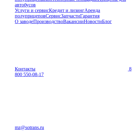
автобусов
Услуги и сервис
Кредит и лизинг
Аренда
полуприцепов
Сервис
Запчасти
Гарантия
О заводе
Производство
Вакансии
Новости
Блог
Контакты
8
800 550-08-17
mz@sotrans.ru