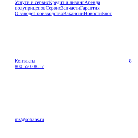
Услуги и сервис
Кредит и лизинг
Аренда
полуприцепов
Сервис
Запчасти
Гарантия
О заводе
Производство
Вакансии
Новости
Блог
Контакты
8
800 550-08-17
mz@sotrans.ru