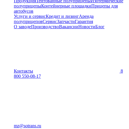
Продукция
Тентованные полуприцепы
Изотермические
полуприцепы
Контейнерные площадки
Прицепы для
автобусов
Услуги и сервис
Кредит и лизинг
Аренда
полуприцепов
Сервис
Запчасти
Гарантия
О заводе
Производство
Вакансии
Новости
Блог
Контакты
8
800 550-08-17
mz@sotrans.ru