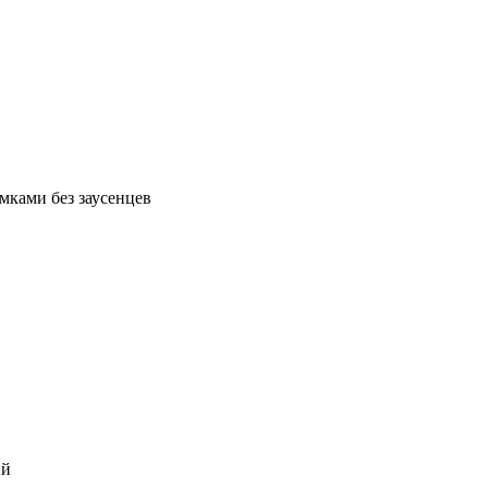
мками без заусенцев
ий