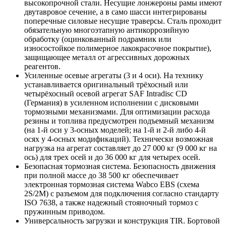
высокопрочной стали. Несущие лонжероны рамы имеют
двутавровое сечение, а в само шасси интегрированы
поперечные силовые несущие траверсы. Сталь проходит
обязательную многоэтапную антикоррозийную
обработку (оцинкованный подрамник или
износостойкое полимерное лакокрасочное покрытие),
защищающее металл от агрессивных дорожных
реагентов.
Усиленные осевые агрегаты (3 и 4 оси). На технику
устанавливается оригинальный трёхосный или
четырёхосный осевой агрегат SAF Intradisc CD
(Германия) в усиленном исполнении с дисковыми
тормозными механизмами. Для оптимизации расхода
резины и топлива предусмотрен подъемный механизм
(на 1-й оси у 3-осных моделей; на 1-й и 2-й либо 4-й
осях у 4-осных модификаций). Технически возможная
нагрузка на агрегат составляет до 27 000 кг (9 000 кг на
ось) для трех осей и до 36 000 кг для четырех осей.
Безопасная тормозная система. Безопасность движения
при полной массе до 38 500 кг обеспечивает
электронная тормозная система Wabco EBS (схема
2S/2M) с разъемом для подключения согласно стандарту
ISO 7638, а также надежный стояночный тормоз с
пружинным приводом.
Универсальность загрузки и конструкция TIR. Бортовой